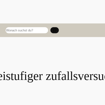
Suchen
istufiger zufallsvers