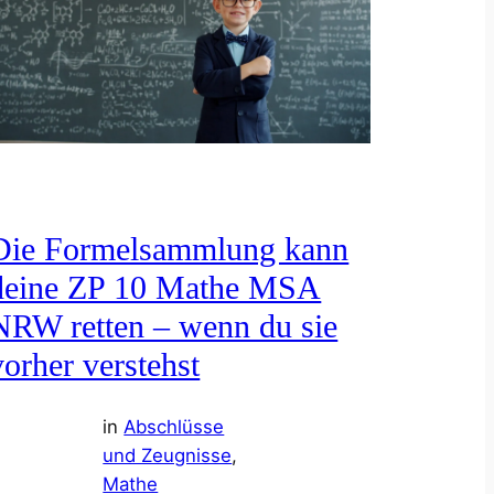
Die Formelsammlung kann
deine ZP 10 Mathe MSA
NRW retten – wenn du sie
vorher verstehst
in
Abschlüsse
und Zeugnisse
, 
Mathe