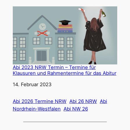
Abi 2023 NRW Termin – Termine für
Klausuren und Rahmentermine für das Abitur
Datum
14. Februar 2023
Abi 2026 Termine NRW
Abi 26 NRW
Abi
Nordrhein-Westfalen
Abi NW 26