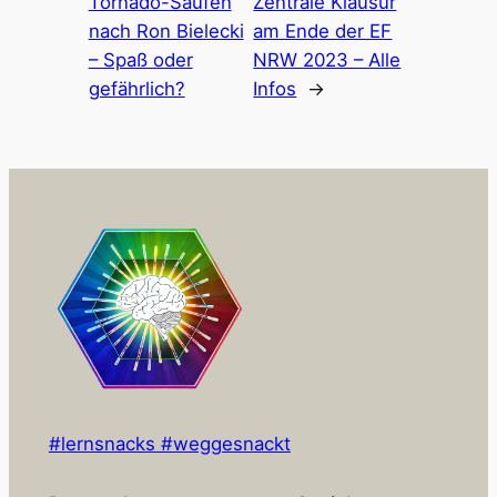
Tornado-Saufen
Zentrale Klausur
nach Ron Bielecki
am Ende der EF
– Spaß oder
NRW 2023 – Alle
gefährlich?
Infos
→
#lernsnacks #weggesnackt