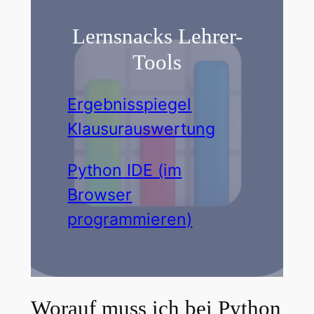
Lernsnacks Lehrer-
Tools
Ergebnisspiegel
Klausurauswertung
Python IDE (im
Browser
programmieren)
Worauf muss ich bei Python