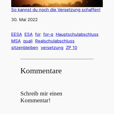
So kannst du noch die Versetzung schaffen!
Datum
30. Mai 2022
EESA
ESA
for
for-q
Hauptschulabschluss
MSA
quali
Realschulabschluss
sitzenbleiben
versetzung
ZP 10
Kommentare
Schreib mir einen
Kommentar!