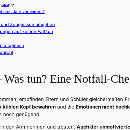
huljahr?
chsten Jahr verhindern?
en und Zeugnissen umgehen
tungen auf keinen Fall tun
n allgemein
durch!
 Was tun? Eine Notfall-Che
kommen, empfinden Eltern und Schüler gleichermaßen
Fr
en
kühlen Kopf bewahren
und die
Emotionen nicht hoch
 es noch genügend.
d in den Arm nehmen und trösten.
Auch der unmotivierte