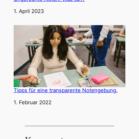
Datum
1. April 2023
Tipps für eine transparente Notengebung.
Datum
1. Februar 2022