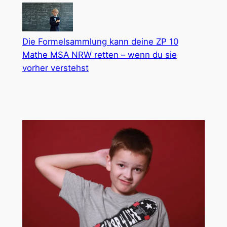
Die Formelsammlung kann deine ZP 10
Mathe MSA NRW retten – wenn du sie
vorher verstehst