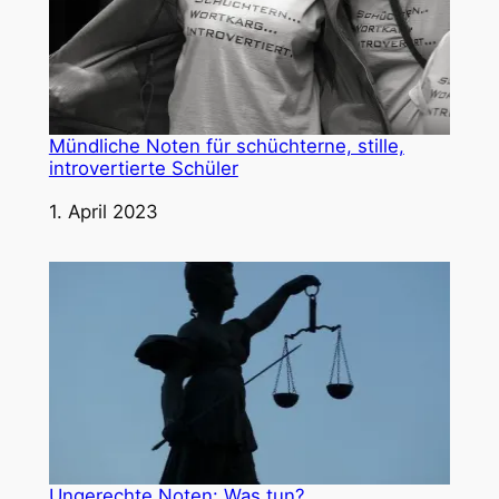
Mündliche Noten für schüchterne, stille,
introvertierte Schüler
Datum
1. April 2023
Ungerechte Noten: Was tun?