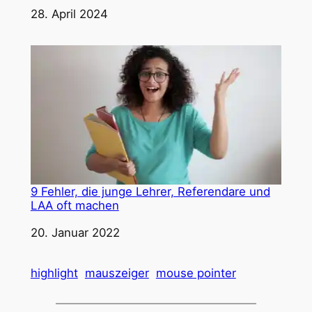
Datum
28. April 2024
9 Fehler, die junge Lehrer, Referendare und
LAA oft machen
Datum
20. Januar 2022
highlight
mauszeiger
mouse pointer