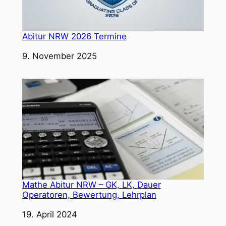
Abitur NRW 2026 Termine
Datum
9. November 2025
Mathe Abitur NRW – GK, LK, Dauer
Operatoren, Bewertung, Lehrplan
Datum
19. April 2024