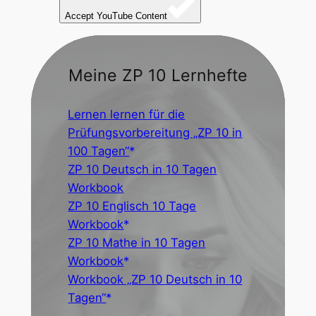
Accept YouTube Content
Meine ZP 10 Lernhefte
Lernen lernen für die
Prüfungsvorbereitung „ZP 10 in
100 Tagen“
ZP 10 Deutsch in 10 Tagen
Workbook
ZP 10 Englisch 10 Tage
Workbook
ZP 10 Mathe in 10 Tagen
Workbook
Workbook „ZP 10 Deutsch in 10
Tagen“