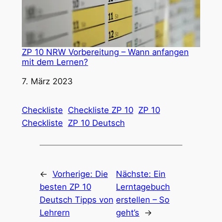
ZP 10 NRW Vorbereitung – Wann anfangen
mit dem Lernen?
Datum
7. März 2023
Checkliste
Checkliste ZP 10
ZP 10
Checkliste
ZP 10 Deutsch
←
Vorherige:
Die
Nächste:
Ein
besten ZP 10
Lerntagebuch
Deutsch Tipps von
erstellen – So
Lehrern
geht’s
→