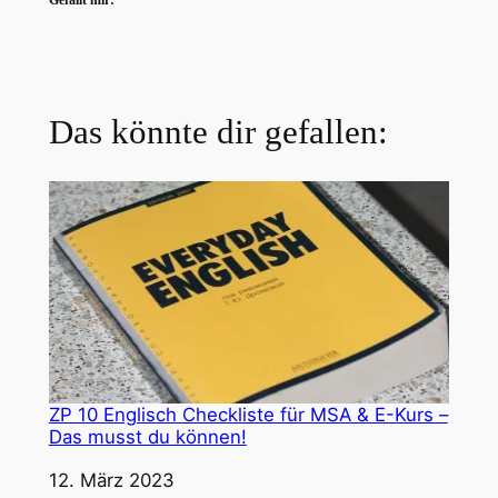
Gefällt mir:
Das könnte dir gefallen:
ZP 10 Englisch Checkliste für MSA & E-Kurs –
Das musst du können!
Datum
12. März 2023