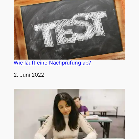
Wie läuft eine Nachprüfung ab?
Datum
2. Juni 2022