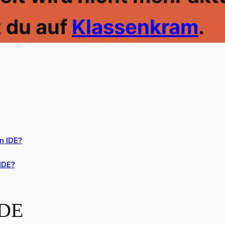
t du auf
Klassenkram
.
n IDE?
IDE?
IDE