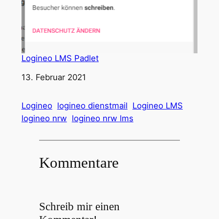
Logineo LMS Padlet
Datum
13. Februar 2021
Logineo
logineo dienstmail
Logineo LMS
logineo nrw
logineo nrw lms
Kommentare
Schreib mir einen