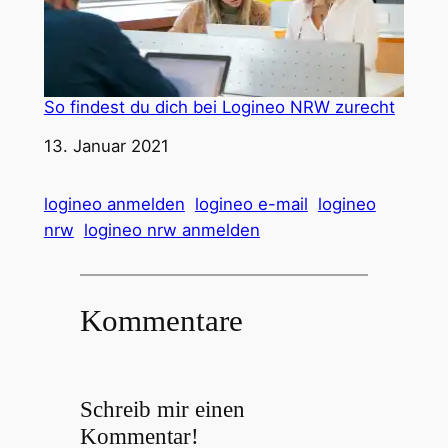
So findest du dich bei Logineo NRW zurecht
Datum
13. Januar 2021
logineo anmelden
logineo e-mail
logineo
nrw
logineo nrw anmelden
Kommentare
Schreib mir einen
Kommentar!