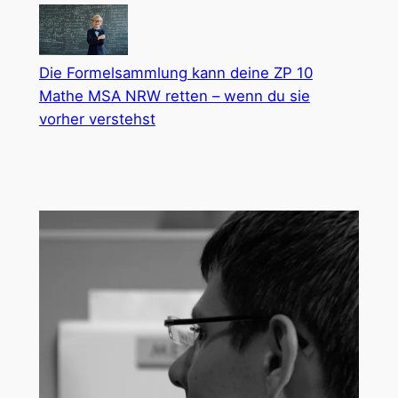
Die Formelsammlung kann deine ZP 10
Mathe MSA NRW retten – wenn du sie
vorher verstehst