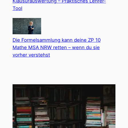
Klausurauswertung – Praktisches Lehrer-
Tool
Die Formelsammlung kann deine ZP 10
Mathe MSA NRW retten – wenn du sie
vorher verstehst