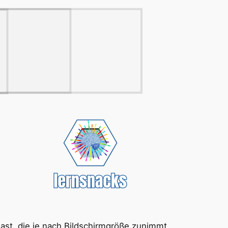
hast, die je nach Bildschirmgröße zunimmt.