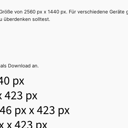
Größe von 2560 px x 1440 px. Für verschiedene Geräte gi
u überdenken solltest.
s als Download an.