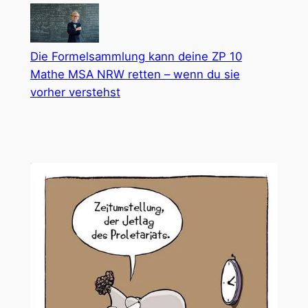
Die Formelsammlung kann deine ZP 10
Mathe MSA NRW retten – wenn du sie
vorher verstehst