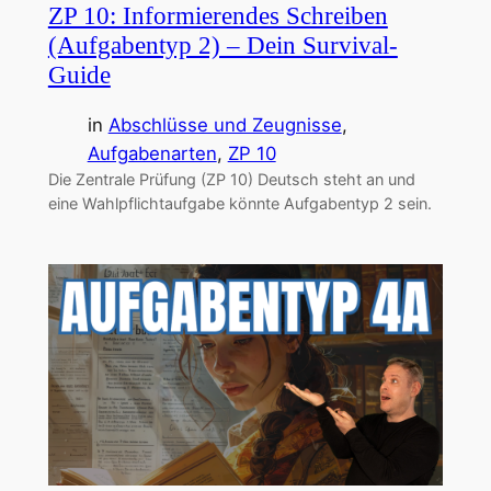
ZP 10: Informierendes Schreiben
(Aufgabentyp 2) – Dein Survival-
Guide
in
Abschlüsse und Zeugnisse
, 
Aufgabenarten
, 
ZP 10
Die Zentrale Prüfung (ZP 10) Deutsch steht an und
eine Wahlpflichtaufgabe könnte Aufgabentyp 2 sein.