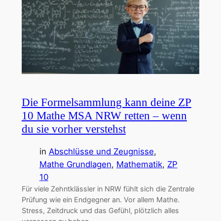
Die Formelsammlung kann deine ZP
10 Mathe MSA NRW retten – wenn
du sie vorher verstehst
in
Abschlüsse und Zeugnisse
, 
Mathe Grundlagen
, 
Mathematik
, 
ZP
10
Für viele Zehntklässler in NRW fühlt sich die Zentrale
Prüfung wie ein Endgegner an. Vor allem Mathe.
Stress, Zeitdruck und das Gefühl, plötzlich alles