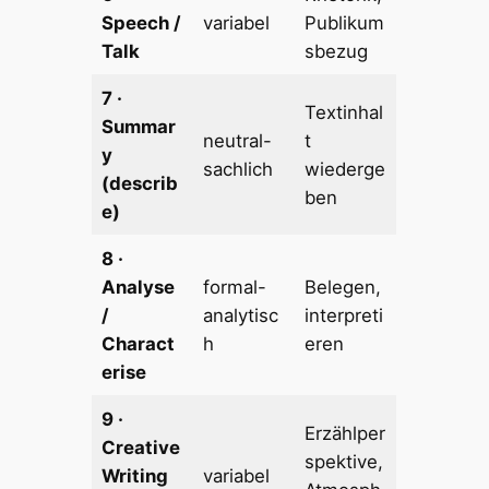
Speech /
variabel
Publikum
Talk
sbezug
7 ·
Textinhal
Summar
neutral-
t
y
sachlich
wiederge
(describ
ben
e)
8 ·
Analyse
formal-
Belegen,
/
analytisc
interpreti
Charact
h
eren
erise
9 ·
Erzählper
Creative
spektive,
Writing
variabel