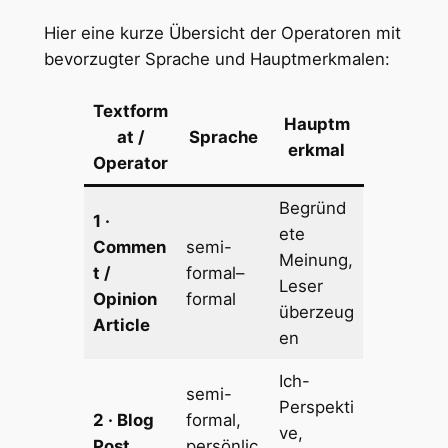
Hier eine kurze Übersicht der Operatoren mit
bevorzugter Sprache und Hauptmerkmalen:
Textform
Hauptm
at /
Sprache
erkmal
Operator
Begründ
1 ·
ete
Commen
semi-
Meinung,
t /
formal–
Leser
Opinion
formal
überzeug
Article
en
Ich-
semi-
Perspekti
2 · Blog
formal,
ve,
Post
persönlic