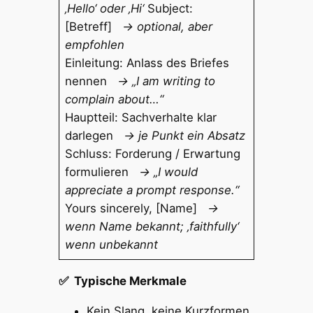
‚Hello‘ oder ‚Hi‘
Subject:
[Betreff]
→ optional, aber
empfohlen
Einleitung: Anlass des Briefes
nennen
→ „I am writing to
complain about…“
Hauptteil: Sachverhalte klar
darlegen
→ je Punkt ein Absatz
Schluss: Forderung / Erwartung
formulieren
→ „I would
appreciate a prompt response.“
Yours sincerely, [Name]
→
wenn Name bekannt; ‚faithfully‘
wenn unbekannt
✅ Typische Merkmale
Kein Slang, keine Kurzformen