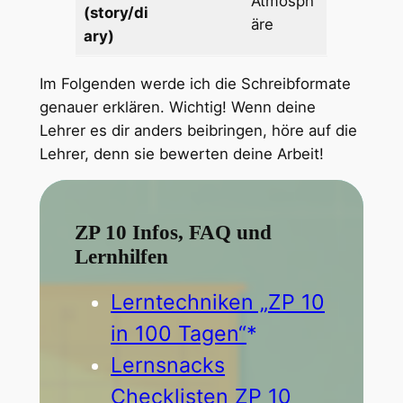
Atmosph
(story/di
äre
ary)
Im Folgenden werde ich die Schreibformate
genauer erklären. Wichtig! Wenn deine
Lehrer es dir anders beibringen, höre auf die
Lehrer, denn sie bewerten deine Arbeit!
ZP 10 Infos, FAQ und
Lernhilfen
Lerntechniken „ZP 10
in 100 Tagen“
Lernsnacks
Checklisten ZP 10