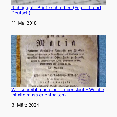
Richtig gute Briefe schreiben (Englisch und
Deutsch)
Datum
11. Mai 2018
Wie schreibt man einen Lebenslauf – Welche
Inhalte muss er enthalten?
Datum
3. März 2024